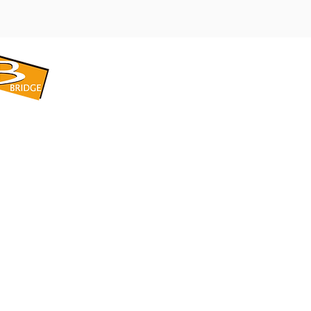
​BRIDGE CORPORATION
​株式会社ブリッジ
〒599-8104 大阪府堺市東区引野町1-5-1
TEL: 072-253-2205 FAX: 072-247-5870
bridge@violet.plala.or.jp
©2022 by 株式会社ブリッジ -