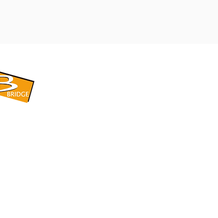
​BRIDGE CORPORATION
​株式会社ブリッジ
〒599-8104 大阪府堺市東区引野町1-5-1
TEL: 072-253-2205 FAX: 072-247-5870
bridge@violet.plala.or.jp
©2022 by 株式会社ブリッジ -