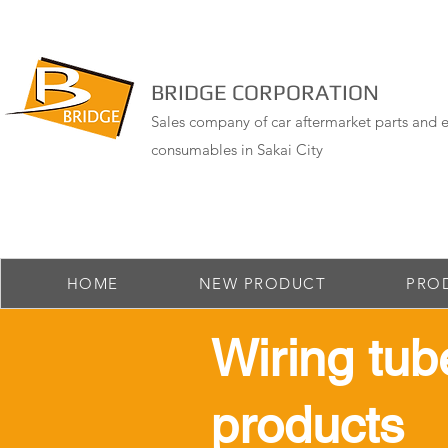
BRIDGE CORPORATION
Sales company of car aftermarket parts and e
consumables in Sakai City
HOME
NEW PRODUCT
PRO
​Wiring tub
products