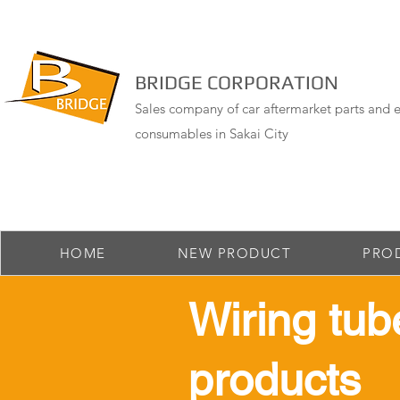
BRIDGE CORPORATION
Sales company of car aftermarket parts and e
consumables in Sakai City
HOME
NEW PRODUCT
PRO
​Wiring tub
products