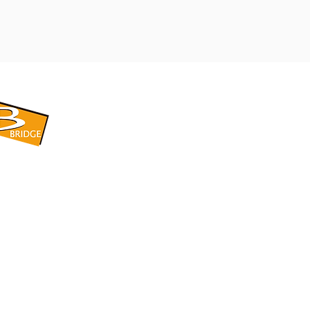
​BRIDGE CORPORATION
​株式会社ブリッジ
〒599-8104 大阪府堺市東区引野町1-5-1
TEL: 072-253-2205 FAX: 072-247-5870
bridge@violet.plala.or.jp
©2022 by 株式会社ブリッジ -