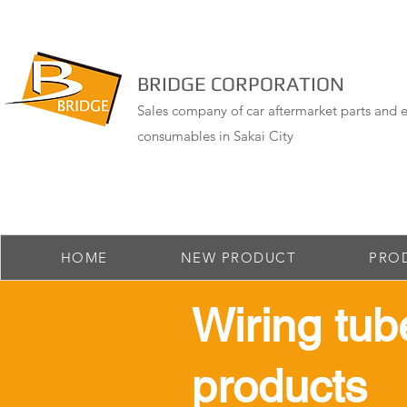
BRIDGE CORPORATION
Sales company of car aftermarket parts and e
consumables in Sakai City
HOME
NEW PRODUCT
PRO
​Wiring tub
products