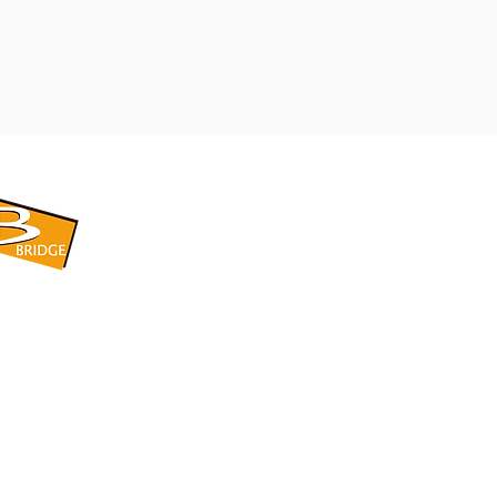
​BRIDGE CORPORATION
​株式会社ブリッジ
〒599-8104 大阪府堺市東区引野町1-5-1
TEL: 072-253-2205 FAX: 072-247-5870
bridge@violet.plala.or.jp
©2022 by 株式会社ブリッジ -