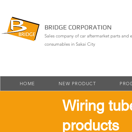
BRIDGE CORPORATION
Sales company of car aftermarket parts and e
consumables in Sakai City
HOME
NEW PRODUCT
PRO
​Wiring tub
products