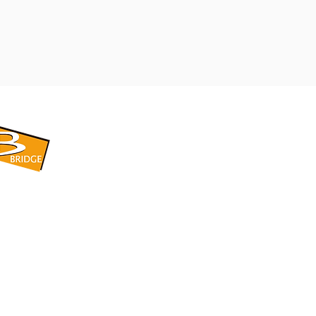
​BRIDGE CORPORATION
​株式会社ブリッジ
〒599-8104 大阪府堺市東区引野町1-5-1
TEL: 072-253-2205 FAX: 072-247-5870
bridge@violet.plala.or.jp
©2022 by 株式会社ブリッジ -