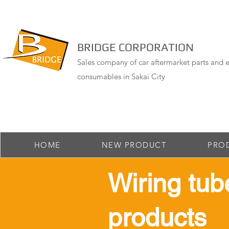
BRIDGE CORPORATION
Sales company of car aftermarket parts and e
consumables in Sakai City
HOME
NEW PRODUCT
PRO
​Wiring tub
products