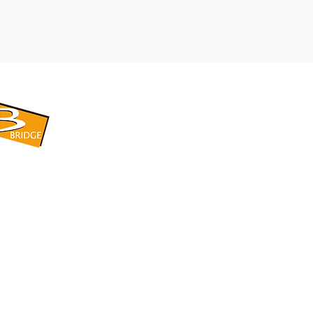
​BRIDGE CORPORATION
​株式会社ブリッジ
〒599-8104 大阪府堺市東区引野町1-5-1
TEL: 072-253-2205 FAX: 072-247-5870
bridge@violet.plala.or.jp
©2022 by 株式会社ブリッジ -