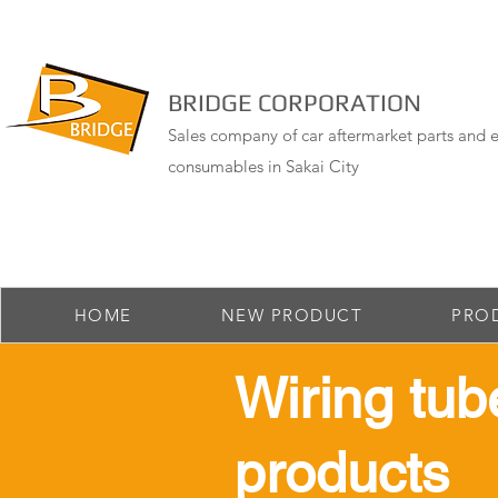
BRIDGE CORPORATION
Sales company of car aftermarket parts and e
consumables in Sakai City
HOME
NEW PRODUCT
PRO
​Wiring tub
products