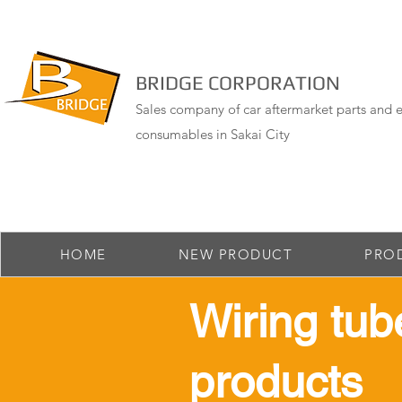
BRIDGE CORPORATION
Sales company of car aftermarket parts and e
consumables in Sakai City
HOME
NEW PRODUCT
PRO
​Wiring tub
products