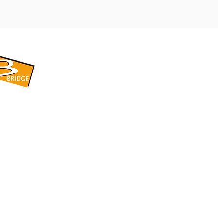
​BRIDGE CORPORATION
​株式会社ブリッジ
〒599-8104 大阪府堺市東区引野町1-5-1
TEL: 072-253-2205 FAX: 072-247-5870
bridge@violet.plala.or.jp
©2022 by 株式会社ブリッジ -