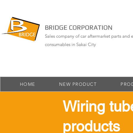
BRIDGE CORPORATION
Sales company of car aftermarket parts and e
consumables in Sakai City
HOME
NEW PRODUCT
PRO
​Wiring tub
products