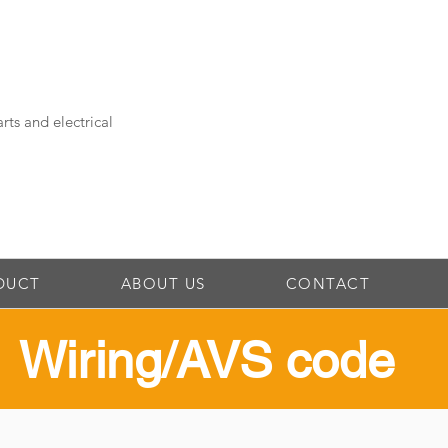
rts and electrical
DUCT
ABOUT US
CONTACT
​Wiring/AVS code