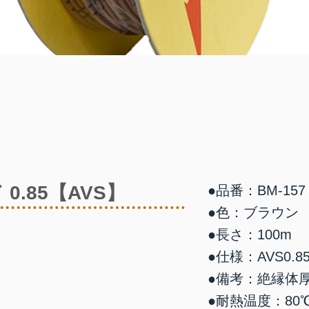
0.85【AVS】
●品番：BM-157
●色：ブラウン
●長さ：100m
●仕様：AVS0.85
●備考：絶縁体厚0
●耐熱温度：80