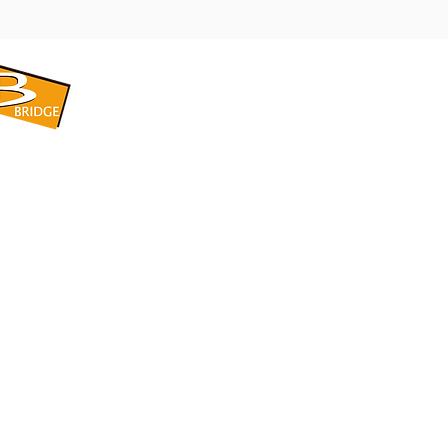
​BRIDGE CORPORATION
​株式会社ブリッジ
〒599-8104 大阪府堺市東区引野町1-5-1
TEL: 072-253-2205 FAX: 072-247-5870
bridge@violet.plala.or.jp
©2022 by 株式会社ブリッジ -