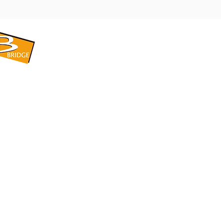
​BRIDGE CORPORATION
​株式会社ブリッジ
〒599-8104 大阪府堺市東区引野町1-5-1
TEL: 072-253-2205 FAX: 072-247-5870
bridge@violet.plala.or.jp
©2022 by 株式会社ブリッジ -