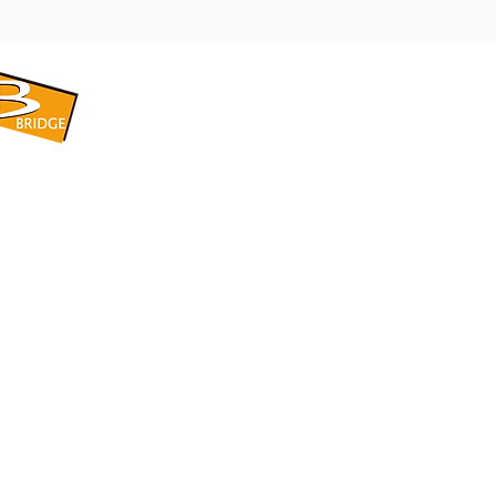
​BRIDGE CORPORATION
​株式会社ブリッジ
〒599-8104 大阪府堺市東区引野町1-5-1
TEL: 072-253-2205 FAX: 072-247-5870
bridge@violet.plala.or.jp
©2022 by 株式会社ブリッジ -