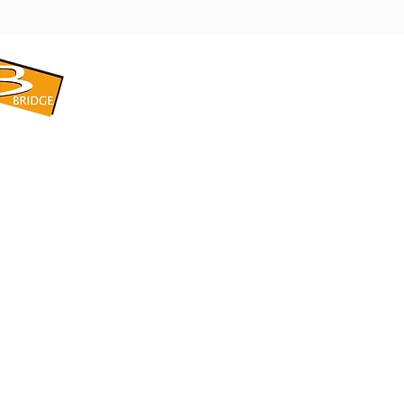
​BRIDGE CORPORATION
​株式会社ブリッジ
〒599-8104 大阪府堺市東区引野町1-5-1
TEL: 072-253-2205 FAX: 072-247-5870
bridge@violet.plala.or.jp
©2022 by 株式会社ブリッジ -