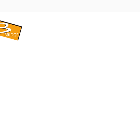
​BRIDGE CORPORATION
​株式会社ブリッジ
〒599-8104 大阪府堺市東区引野町1-5-1
TEL: 072-253-2205 FAX: 072-247-5870
bridge@violet.plala.or.jp
©2022 by 株式会社ブリッジ -