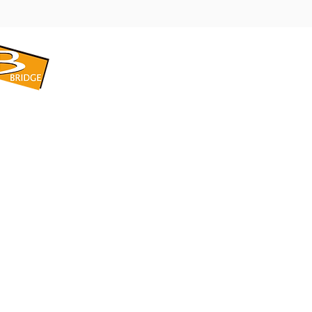
​BRIDGE CORPORATION
​株式会社ブリッジ
〒599-8104 大阪府堺市東区引野町1-5-1
TEL: 072-253-2205 FAX: 072-247-5870
bridge@violet.plala.or.jp
©2022 by 株式会社ブリッジ -