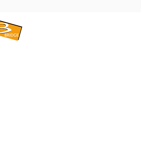
​BRIDGE CORPORATION
​株式会社ブリッジ
〒599-8104 大阪府堺市東区引野町1-5-1
TEL: 072-253-2205 FAX: 072-247-5870
bridge@violet.plala.or.jp
©2022 by 株式会社ブリッジ -