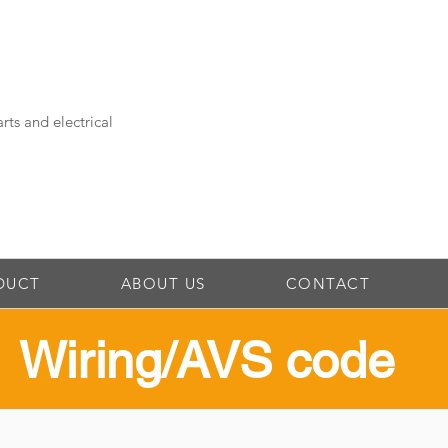
rts and electrical
DUCT
ABOUT US
CONTACT
​Wiring/AVS code