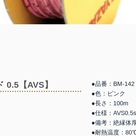
 0.5【AVS】
●品番：BM-142
●色：ピンク
●長さ：100m
●仕様：AVS0.5s
●備考：絶縁体厚0.
●耐熱温度：80