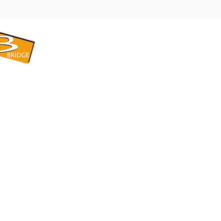
​BRIDGE CORPORATION
​株式会社ブリッジ
〒599-8104 大阪府堺市東区引野町1-5-1
TEL: 072-253-2205 FAX: 072-247-5870
bridge@violet.plala.or.jp
©2022 by 株式会社ブリッジ -