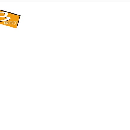
​BRIDGE CORPORATION
​株式会社ブリッジ
〒599-8104 大阪府堺市東区引野町1-5-1
TEL: 072-253-2205 FAX: 072-247-5870
bridge@violet.plala.or.jp
©2022 by 株式会社ブリッジ -