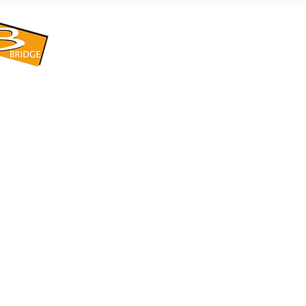
​BRIDGE CORPORATION
​株式会社ブリッジ
〒599-8104 大阪府堺市東区引野町1-5-1
TEL: 072-253-2205 FAX: 072-247-5870
bridge@violet.plala.or.jp
©2022 by 株式会社ブリッジ -