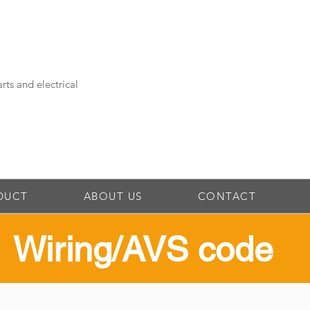
rts and electrical
DUCT
ABOUT US
CONTACT
​Wiring/AVS code