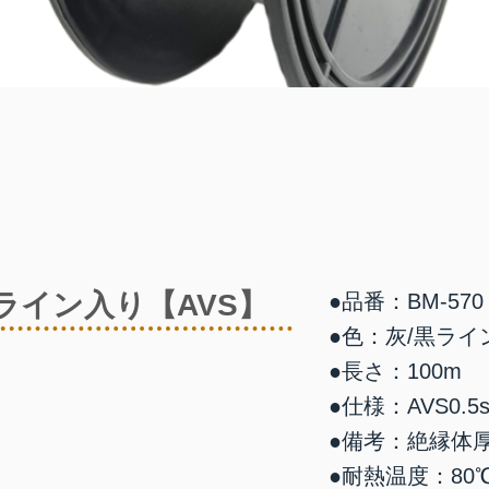
5ライン入り【AVS】
●品番：BM-570
●色：灰/黒ライ
●長さ：100m
●仕様：AVS0.5s
●備考：絶縁体厚0
●耐熱温度：80