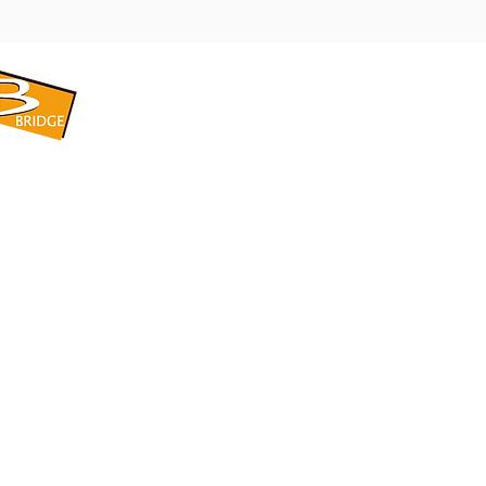
​BRIDGE CORPORATION
​株式会社ブリッジ
〒599-8104 大阪府堺市東区引野町1-5-1
TEL: 072-253-2205 FAX: 072-247-5870
bridge@violet.plala.or.jp
©2022 by 株式会社ブリッジ -