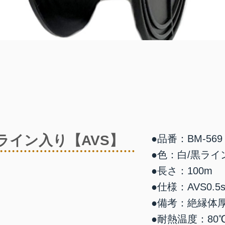
5ライン入り【AVS】
●品番：BM-569
●色：白/黒ライ
●長さ：100m
●仕様：AVS0.5s
●備考：絶縁体厚0.
●耐熱温度：80