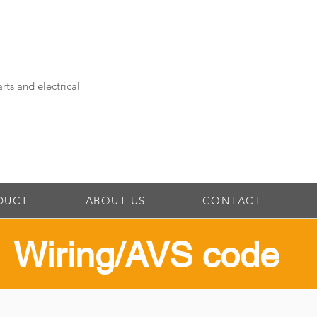
rts and electrical
DUCT
ABOUT US
CONTACT
​Wiring/AVS code