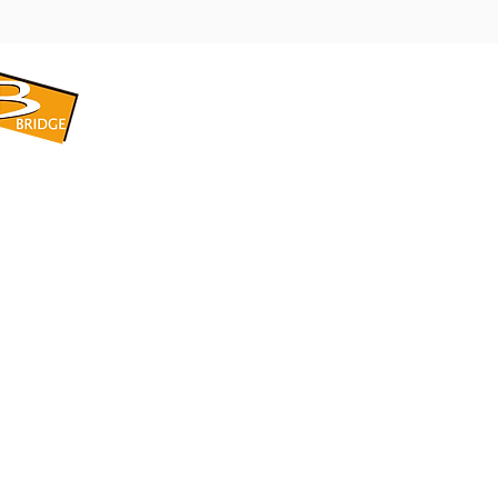
​BRIDGE CORPORATION
​株式会社ブリッジ
〒599-8104 大阪府堺市東区引野町1-5-1
TEL: 072-253-2205 FAX: 072-247-5870
bridge@violet.plala.or.jp
©2022 by 株式会社ブリッジ -