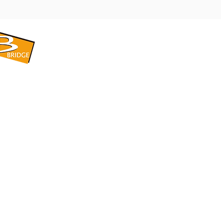
​BRIDGE CORPORATION
​株式会社ブリッジ
〒599-8104 大阪府堺市東区引野町1-5-1
TEL: 072-253-2205 FAX: 072-247-5870
bridge@violet.plala.or.jp
©2022 by 株式会社ブリッジ -