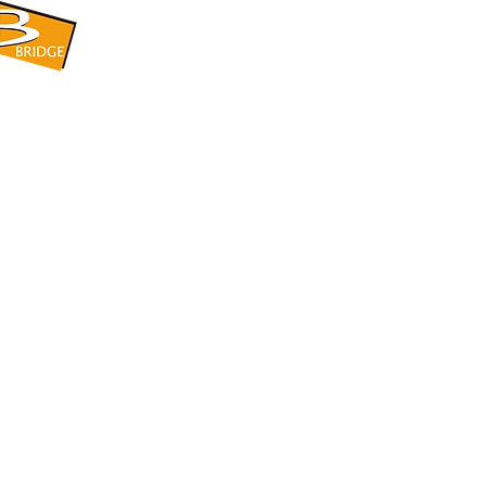
​BRIDGE CORPORATION
​株式会社ブリッジ
〒599-8104 大阪府堺市東区引野町1-5-1
TEL: 072-253-2205 FAX: 072-247-5870
bridge@violet.plala.or.jp
©2022 by 株式会社ブリッジ -