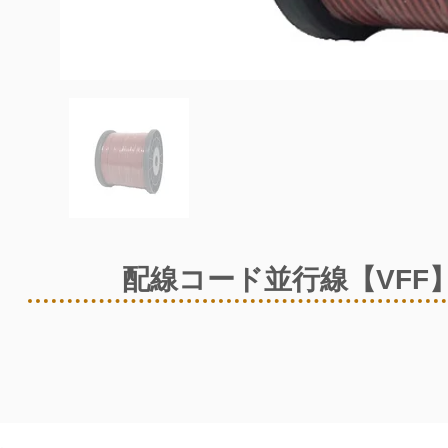
配線コード並行線【VFF