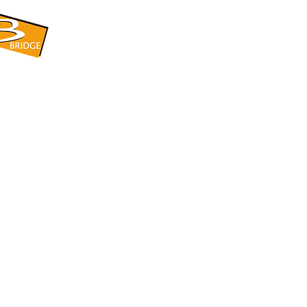
​BRIDGE CORPORATION
​株式会社ブリッジ
〒599-8104 大阪府堺市東区引野町1-5-1
TEL: 072-253-2205 FAX: 072-247-5870
bridge@violet.plala.or.jp
©2022 by 株式会社ブリッジ -