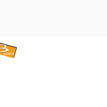
​BRIDGE CORPORATION
​株式会社ブリッジ
〒599-8104 大阪府堺市東区引野町1-5-1
TEL: 072-253-2205 FAX: 072-247-5870
bridge@violet.plala.or.jp
©2022 by 株式会社ブリッジ -