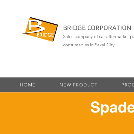
BRIDGE CORPORATION
Sales company of car aftermarket pa
consumables in Sakai City
HOME
NEW PRODUCT
PRO
Spade