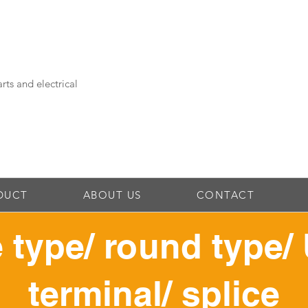
rts and electrical
DUCT
ABOUT US
CONTACT
 type/ round type/ 
terminal/ splice