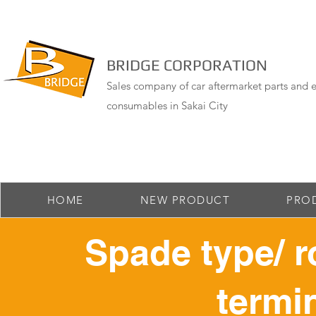
BRIDGE CORPORATION
Sales company of car aftermarket parts and e
consumables in Sakai City
HOME
NEW PRODUCT
PRO
Spade type/ r
termin