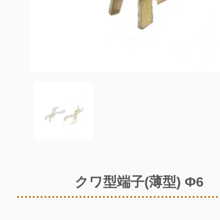
クワ型端子(薄型) Φ6