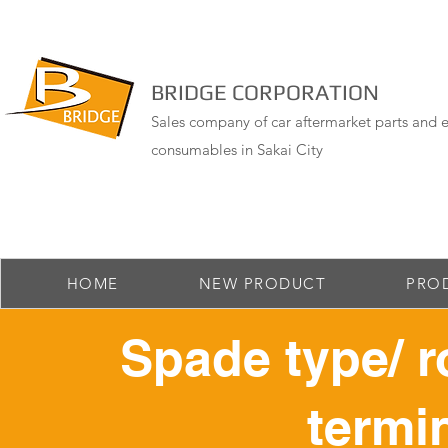
BRIDGE CORPORATION
Sales company of car aftermarket parts and e
consumables in Sakai City
HOME
NEW PRODUCT
PRO
Spade type/ r
termin