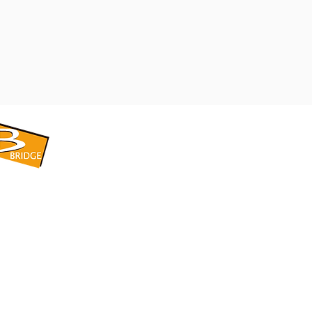
​BRIDGE CORPORATION
​株式会社ブリッジ
〒599-8104 大阪府堺市東区引野町1-5-1
TEL: 072-253-2205 FAX: 072-247-5870
bridge@violet.plala.or.jp
©2022 by 株式会社ブリッジ -