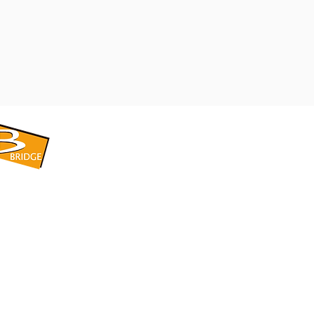
​BRIDGE CORPORATION
​株式会社ブリッジ
〒599-8104 大阪府堺市東区引野町1-5-1
TEL: 072-253-2205 FAX: 072-247-5870
bridge@violet.plala.or.jp
©2022 by 株式会社ブリッジ -