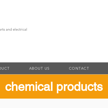
rts and electrical
DUCT
ABOUT US
CONTACT
​chemical products