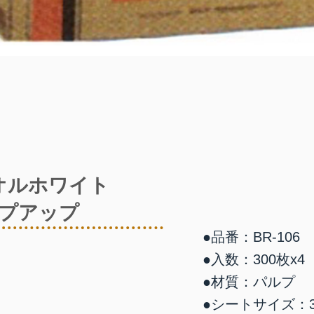
オルホワイト
プアップ
●品番：BR-106
●入数：300枚x4
●材質：パルプ
●シートサイズ：38