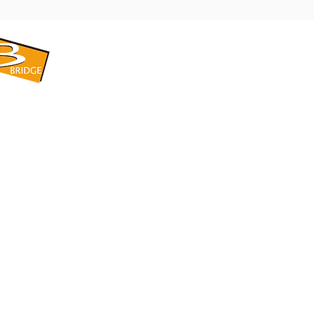
​BRIDGE CORPORATION
​株式会社ブリッジ
〒599-8104 大阪府堺市東区引野町1-5-1
TEL: 072-253-2205 FAX: 072-247-5870
bridge@violet.plala.or.jp
©2022 by 株式会社ブリッジ -