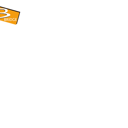
​BRIDGE CORPORATION
​株式会社ブリッジ
〒599-8104 大阪府堺市東区引野町1-5-1
TEL: 072-253-2205 FAX: 072-247-5870
bridge@violet.plala.or.jp
©2022 by 株式会社ブリッジ -