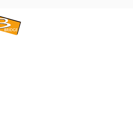
​BRIDGE CORPORATION
​株式会社ブリッジ
〒599-8104 大阪府堺市東区引野町1-5-1
TEL: 072-253-2205 FAX: 072-247-5870
bridge@violet.plala.or.jp
©2022 by 株式会社ブリッジ -