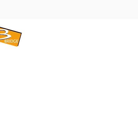
​BRIDGE CORPORATION
​株式会社ブリッジ
〒599-8104 大阪府堺市東区引野町1-5-1
TEL: 072-253-2205 FAX: 072-247-5870
bridge@violet.plala.or.jp
©2022 by 株式会社ブリッジ -