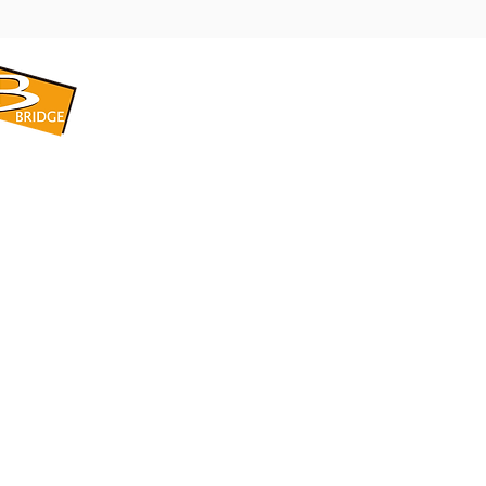
​BRIDGE CORPORATION
​株式会社ブリッジ
〒599-8104 大阪府堺市東区引野町1-5-1
TEL: 072-253-2205 FAX: 072-247-5870
bridge@violet.plala.or.jp
©2022 by 株式会社ブリッジ -