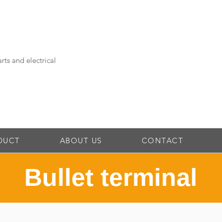
rts and electrical
DUCT
ABOUT US
CONTACT
Bullet terminal