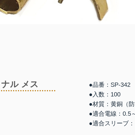
ナル メス
●品番：SP-342
●入数：100
●材質：黄銅（
●適合電線：0.5～
●適合スリーブ：SP