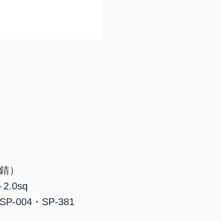
防錆）
2.0sq
-004・SP-381