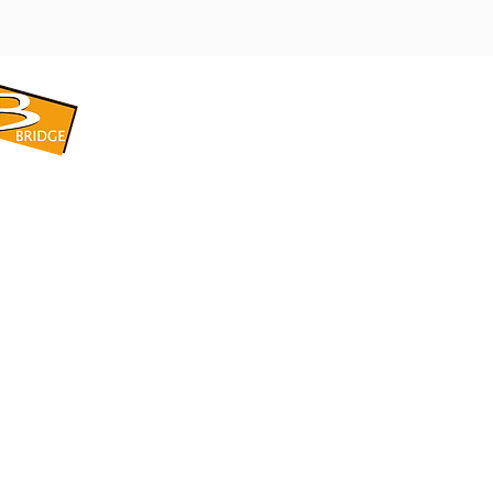
​BRIDGE CORPORATION
​株式会社ブリッジ
〒599-8104 大阪府堺市東区引野町1-5-1
TEL: 072-253-2205 FAX: 072-247-5870
bridge@violet.plala.or.jp
©2022 by 株式会社ブリッジ -