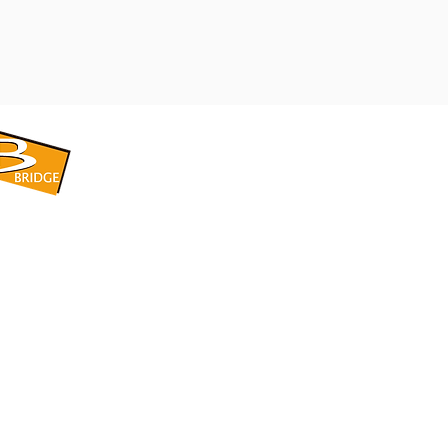
​BRIDGE CORPORATION
​株式会社ブリッジ
〒599-8104 大阪府堺市東区引野町1-5-1
TEL: 072-253-2205 FAX: 072-247-5870
bridge@violet.plala.or.jp
©2022 by 株式会社ブリッジ -