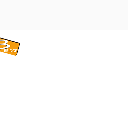
​BRIDGE CORPORATION
​株式会社ブリッジ
〒599-8104 大阪府堺市東区引野町1-5-1
TEL: 072-253-2205 FAX: 072-247-5870
bridge@violet.plala.or.jp
©2022 by 株式会社ブリッジ -