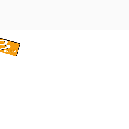
​BRIDGE CORPORATION
​株式会社ブリッジ
〒599-8104 大阪府堺市東区引野町1-5-1
TEL: 072-253-2205 FAX: 072-247-5870
bridge@violet.plala.or.jp
©2022 by 株式会社ブリッジ -