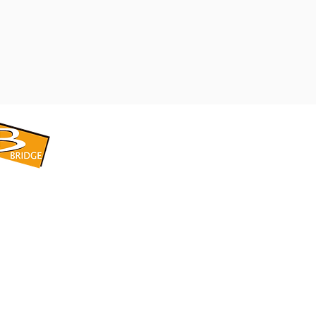
​BRIDGE CORPORATION
​株式会社ブリッジ
〒599-8104 大阪府堺市東区引野町1-5-1
TEL: 072-253-2205 FAX: 072-247-5870
bridge@violet.plala.or.jp
©2022 by 株式会社ブリッジ -