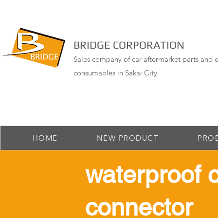
BRIDGE CORPORATION
Sales company of car aftermarket parts and e
consumables in Sakai City
HOME
NEW PRODUCT
PRO
​waterproof 
connector