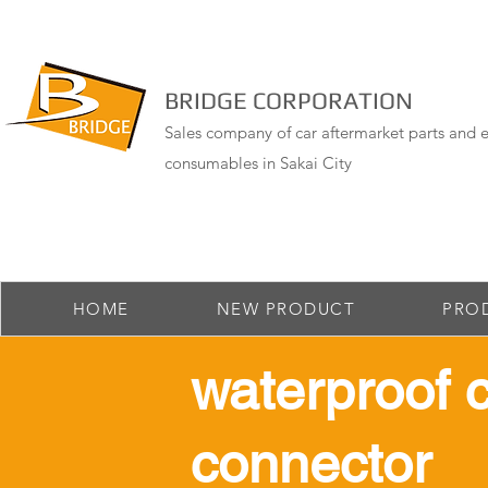
BRIDGE CORPORATION
Sales company of car aftermarket parts and e
consumables in Sakai City
HOME
NEW PRODUCT
PRO
​waterproof 
connector