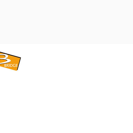
​BRIDGE CORPORATION
​株式会社ブリッジ
〒599-8104 大阪府堺市東区引野町1-5-1
TEL: 072-253-2205 FAX: 072-247-5870
bridge@violet.plala.or.jp
©2022 by 株式会社ブリッジ -