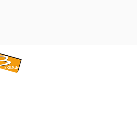
​BRIDGE CORPORATION
​株式会社ブリッジ
〒599-8104 大阪府堺市東区引野町1-5-1
TEL: 072-253-2205 FAX: 072-247-5870
bridge@violet.plala.or.jp
©2022 by 株式会社ブリッジ -