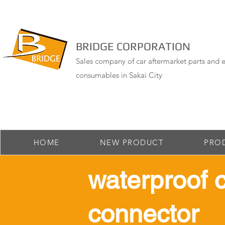
BRIDGE CORPORATION
Sales company of car aftermarket parts and e
consumables in Sakai City
HOME
NEW PRODUCT
PRO
​waterproof 
connector