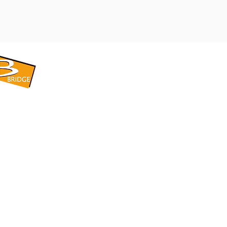
​BRIDGE CORPORATION
​株式会社ブリッジ
〒599-8104 大阪府堺市東区引野町1-5-1
TEL: 072-253-2205 FAX: 072-247-5870
bridge@violet.plala.or.jp
©2022 by 株式会社ブリッジ -