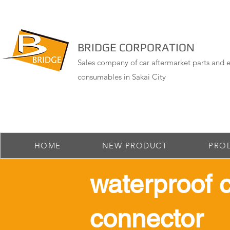
BRIDGE CORPORATION
Sales company of car aftermarket parts and e
consumables in Sakai City
HOME
NEW PRODUCT
PRO
​waterproof 
connector