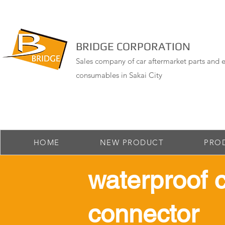
BRIDGE CORPORATION
Sales company of car aftermarket parts and e
consumables in Sakai City
HOME
NEW PRODUCT
PRO
​waterproof 
connector