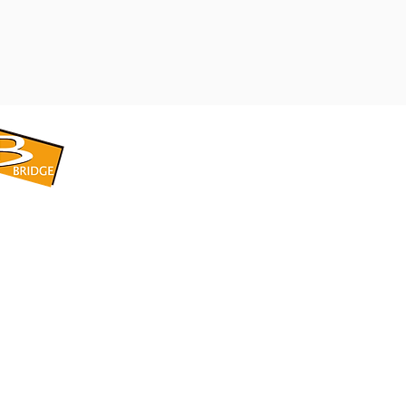
​BRIDGE CORPORATION
​株式会社ブリッジ
〒599-8104 大阪府堺市東区引野町1-5-1
TEL: 072-253-2205 FAX: 072-247-5870
bridge@violet.plala.or.jp
©2022 by 株式会社ブリッジ -